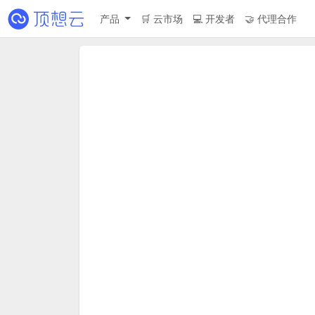
产品
🛒 云市场
💻 开发者
🤝 代理合作